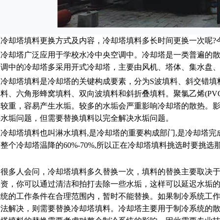
却塔填料更换方式及内容，冷却塔填料多长时间更换一次呢?
却塔广泛应用于学校水冷中央空调中。冷却塔是一类普遍的散
空调中的冷却塔多采用开式冷却塔，主要由风机、塔体、集水盘
却塔填料是冷却塔的关键构成要素，分为S波填料、斜交错填
料、六角形蜂窝填料、双向波填料和斜折叠填料。聚氯乙烯(PVC
质较重，容易产生水垢。较多的水垢会严重影响冷却塔的散热。
决水垢问题，但需要替换填料以完全解决水垢问题。
却塔填料也叫淋水填料,是冷却塔的重要构成部门,是冷却塔完成
整个冷却塔温降的60%-70%,所以正在冷却塔填料挑选时要挑
多人会问，冷却塔填料多久替换一次，填料的替换主要取决于
投资，你可以通过清洁和拍打去除一些水垢，这样可以延迟水垢
系统的工作条件在合理范围内，暂时不能替换。如果制冷系统工
方法解决，则需要替换冷却塔填料。冷却塔主要用于制冷系统的