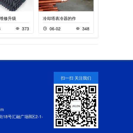
维修升级
冷却塔表冷器的作
地铁站冷却塔维
3
373
06-02
348
04-22
扫一扫 关注我们
om
18号汇融广场B区2-1-