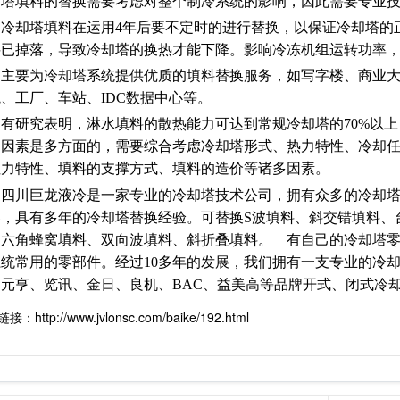
却塔填料的替换需要考虑对整个制冷系统的影响，因此需要专业
却塔填料在运用4年后要不定时的进行替换，以保证冷却塔的正
料已掉落，导致冷却塔的换热才能下降。影响冷冻机组运转功率
要为冷却塔系统提供优质的填料替换服务，如写字楼、商业大
、工厂、车站、IDC数据中心等。
研究表明，淋水填料的散热能力可达到常规冷却塔的70%以上
的因素是多方面的，需要综合考虑冷却塔形式、热力特性、冷却
阻力特性、填料的支撑方式、填料的造价等诸多因素。
川巨龙液冷是一家专业的冷却塔技术公司，拥有众多的冷却塔
器，具有多年的冷却塔替换经验。可替换S波填料、斜交错填料、
、六角蜂窝填料、双向波填料、斜折叠填料。 有自己的冷却塔
系统常用的零部件。经过10多年的发展，我们拥有一支专业的冷
、元亨、览讯、金日、良机、BAC、益美高等品牌开式、闭式冷
：http://www.jvlonsc.com/baike/192.html