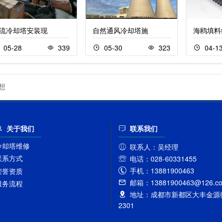
流冷却塔安装现
自然通风冷却塔施
海鸥填料
05-28
339
05-30
323
04-1
想
关于我们
联系我们
冷却塔维修
联系人：
吴经理
联系方式
电话：
028-60331455
手机：
13881900463
荣誉资质
邮箱：
13881900463@126.c
服务流程
地址：
成都市新都区大丰金源街
2301