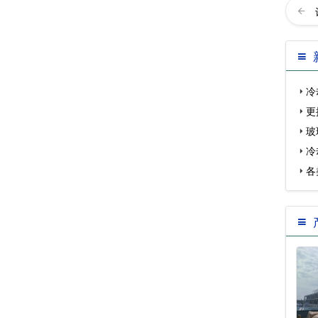
冷
更
玻
冷
各