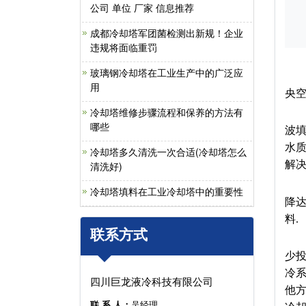
公司 单位 厂家 信息推荐
成都冷却塔军团菌检测出新规！企业
违规将面临重罚
冷
玻璃钢冷却塔在工业生产中的广泛应
冷
用
央
冷却塔维修步骤流程和保养的方法有
冷
哪些
波填
水
冷却塔多久清洗一次合适(冷却塔怎么
解
清洗好)
冷
冷却塔填料在工业冷却塔中的重要性
降达
料.
联系方式
很
少
冷
四川巨龙液冷科技有限公司
他
联 系 人：
吴经理