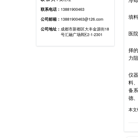
冷
联系电话：
13881900463
冷
填
公司邮箱：
13881900463@126.com
主
公司地址：
成都市新都区大丰金源街18
医院
号汇融广场B区2-1-2301
有
择
力
四
仪
料
备
德
本文链接