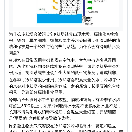
为什么冷却塔会被污染?冷却塔经常出现水垢、腐蚀化合物堆
积、锈蚀、军团细菌、细菌和藻类等污染问题，但冷却塔的清
洁和保护是一个经常讨论的热门话题。为什么会有冷却塔污染
问题?
冷却塔在日常应用中都暴露在空气中。空气中有许多悬浮固
体。灰尘和沉积物会继续堆积在冷却塔中，因此冷却塔中会堆
积污垢。制冷系统中还会产生大量的微生物藻泥，造成堵塞。
在冬季，冷却塔很少使用。冷却塔会积累大量的水，冷却塔中
的水会对冷却塔的内部结构造成一定的腐蚀，长期腐蚀化合物
积累，导致部分腐蚀非常严重。
冷却塔冷却循环水中含有碳酸盐、物质和细菌，有些季节水温
可超过35℃以上，如果冷却循环水长期不更换或出水量不足，
长期不清洗消毒或消毒不彻底，会滋生大量细菌，典型细菌
是“军团菌”这种细菌会导致传染病。
许多微生物大气气溶胶在冷却塔的冷却循环水中繁殖和建立，
其中一些立即进入冷却塔周围的空气，影响附近800米以内。因