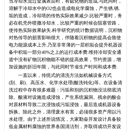
当冷却水流过金属表层时，有硫化物的造成.与此同时，
溶解于冷却水中的O2也会造成电化学腐蚀，产生锈.锈.
垢的造成，冷却塔的传热实际效果减少.比较严重时，务
必在机壳外喷撒冷却水，比较严重的时候会阻塞管路，
使传热实际效果缺失.科学研究的统计数据说明，沉积物
对热传导的损害影响很大，伴随着沉积物的提高会致使
电力能源成本上升.乃至非常薄的一层积垢会提升机器设
备中积垢一部分40%之上的运行成本费.维持冷却安全通
道中没有矿物沉积物能不错的提高效果，节约资源，增
加设施的折旧年限，与此同时节省生产时间和成本费.
一直以来，传统式的清洗方法如机械设备方式
(刮、刷)、高压水、化学水处理(酸洗钝化)等。在设备清
洗过程中存有很多难题：污垢和别的沉积物没法彻底消
除。酸液对设施造成浸蚀，产生系统漏洞。残余的酸会
对原材料导致二次浸蚀或污垢浸蚀，最后造成机器设备
拆换。除此之外，清理废水有害，必须很多资产用以污
水处理。由于上述所说情况，大家勤奋开发设计具备较
低金属材料腐蚀的世界各国清洁剂，并取得成功开发设