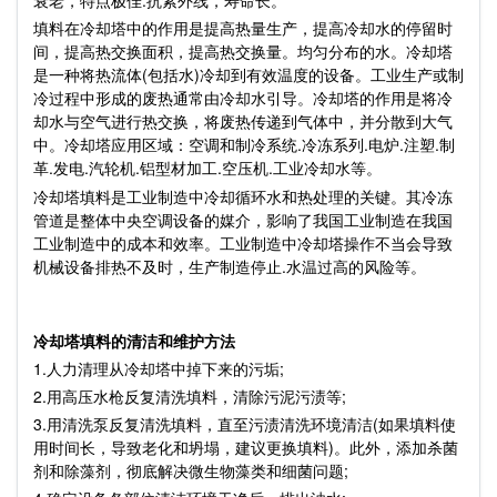
衰老，特点极佳.抗紫外线，寿命长。
填料在冷却塔中的作用是提高热量生产，提高冷却水的停留时
间，提高热交换面积，提高热交换量。均匀分布的水。冷却塔
是一种将热流体(包括水)冷却到有效温度的设备。工业生产或制
冷过程中形成的废热通常由冷却水引导。冷却塔的作用是将冷
却水与空气进行热交换，将废热传递到气体中，并分散到大气
中。冷却塔应用区域：空调和制冷系统.冷冻系列.电炉.注塑.制
革.发电.汽轮机.铝型材加工.空压机.工业冷却水等。
冷却塔填料是工业制造中冷却循环水和热处理的关键。其冷冻
管道是整体中央空调设备的媒介，影响了我国工业制造在我国
工业制造中的成本和效率。工业制造中冷却塔操作不当会导致
机械设备排热不及时，生产制造停止.水温过高的风险等。
冷却塔填料的清洁和维护方法
1.人力清理从冷却塔中掉下来的污垢;
2.用高压水枪反复清洗填料，清除污泥污渍等;
3.用清洗泵反复清洗填料，直至污渍清洗环境清洁(如果填料使
用时间长，导致老化和坍塌，建议更换填料)。此外，添加杀菌
剂和除藻剂，彻底解决微生物藻类和细菌问题;