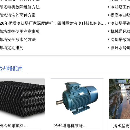
却塔电机故障维修方法
冷却塔工
却塔清洗的两种方案
提高冷却
026年优质冷却塔厂家深度解析：四川巨龙液冷科技如何以生
冷却塔平
却塔维护使用注意事项
机械通风
却塔安全放水的方法
冷却塔故
却塔定期排污
循环水冷
冷却塔配件
鸥冷却塔填料…
冷却塔电机节能…
播水盆更