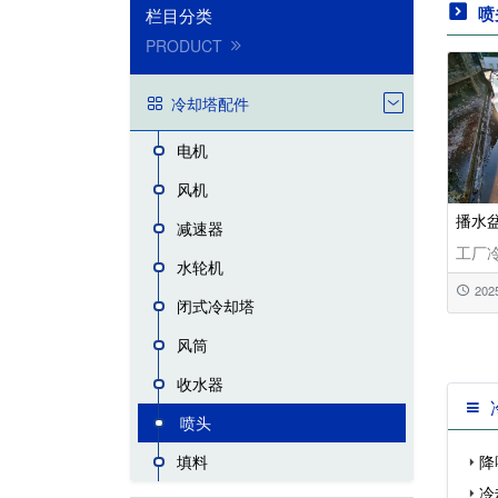
喷
栏目分类
PRODUCT
冷却塔配件
电机
风机
播水
减速器
工厂
水轮机
202
闭式冷却塔
风筒
收水器
喷头
降
填料
冷