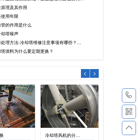
作原理及其作用
塔使用年限
衡管的作用是什么
冷却塔噪声
障处理方法-冷却塔维修注意事项有哪些？…
却塔填料为什么要定期更换？
4
换
冷却塔风机的分…
冷却塔减速机齿