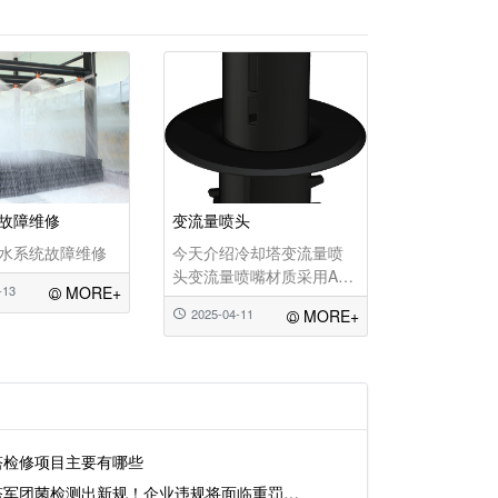
故障维修
变流量喷头
水系统故障维修
今天介绍冷却塔变流量喷
头变流量喷嘴材质采用ABS
-13
MORE+
材料。
2025-04-11
MORE+
变流量喷嘴的基本结构
变流量喷嘴基本原理
如上图，传统的布水盘是
平面布水，冷却水优先从
塔检修项目主要有哪些
靠近进水管道的下水孔流
向
塔军团菌检测出新规！企业违规将面临重罚…