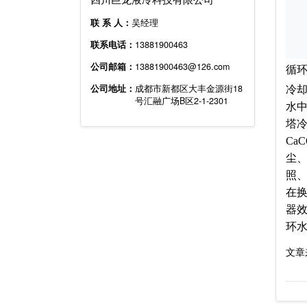
联 系 人：
吴经理
联系电话：
13881900463
公司邮箱：
13881900463@126.com
循
公司地址：
成都市新都区大丰金源街18
冷
号汇融广场B区2-1-2301
水
塔
Ca
尘
照
在
器
环
文章来源